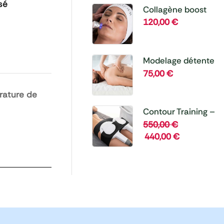
sé
Collagène boost
120,00
€
Modelage détente
60 mn
75,00
€
rature de
Contour Training –
Cure 8 séances
550,00
€
440,00
€