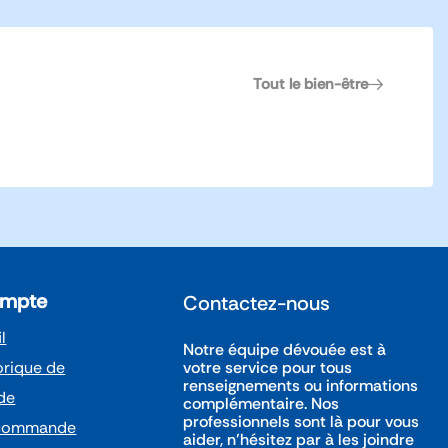
Tout le bien-être
ompte
Contactez-nous
l
Notre équipe dévouée est à
orique de
votre service pour tous
renseignements ou informations
de
complémentaire. Nos
professionnels sont là pour vous
 commande
aider, n’hésitez par à les joindre