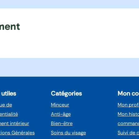
mment
 utiles
Catégories
Mon c
que de
Minceur
Mon profi
entialité
Anti-âge
Mon hist
ent intérieur
Bien-être
comman
ions Générales
Soins du visage
Suivi de