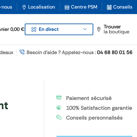
-nous
Localisation
Centre PSM
Conseils
Trouver
anier
0,00
€
En direct
la boutique
deaux
Besoin d'aide ? Appelez-nous :
04 68 80 01 56
Paiement sécurisé
nt
100% Satisfaction garantie
Conseils personnalisés