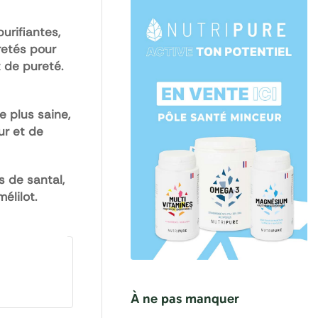
urifiantes,
retés pour
 de pureté.
e plus saine,
ur et de
s de santal,
élilot.
À ne pas manquer