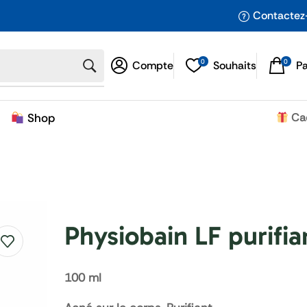
Contactez
0
0
Compte
Souhaits
P
Shop
Ca
Physiobain LF purifia
100 ml