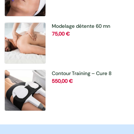
Modelage détente 60 mn
75,00
€
Contour Training – Cure 8
séances
550,00
€